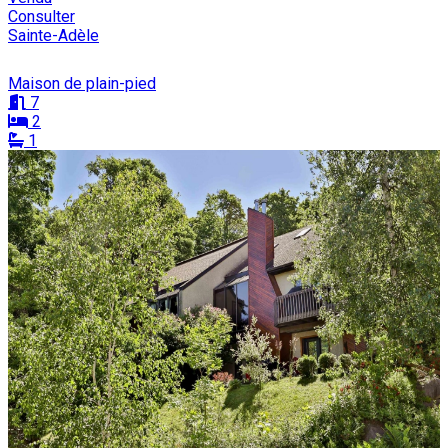
Consulter
Sainte-Adèle
Maison de plain-pied
7
2
1