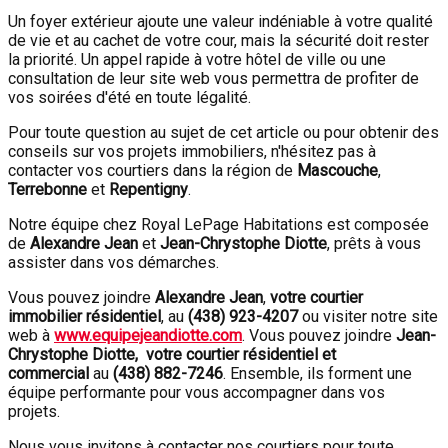
Un foyer extérieur ajoute une valeur indéniable à votre qualité
de vie et au cachet de votre cour, mais la sécurité doit rester
la priorité. Un appel rapide à votre hôtel de ville ou une
consultation de leur site web vous permettra de profiter de
vos soirées d'été en toute légalité.
Pour toute question au sujet de cet article ou pour obtenir des
conseils sur vos projets immobiliers, n'hésitez pas à
contacter vos courtiers dans la région de
Mascouche
,
Terrebonne
et
Repentigny
.
Notre équipe chez Royal LePage Habitations est composée
de
Alexandre Jean
et
Jean-Chrystophe Diotte
, prêts à vous
assister dans vos démarches.
Vous pouvez joindre
Alexandre Jean
,
votre courtier
immobilier résidentiel
, au
(438) 923-4207
ou visiter notre site
web à
www.equipejeandiotte.com
. Vous pouvez joindre
Jean-
Chrystophe Diotte, votre courtier résidentiel et
commercial
au
(438) 882-7246
. Ensemble, ils forment une
équipe performante pour vous accompagner dans vos
projets.
Nous vous invitons à contacter nos courtiers pour toute