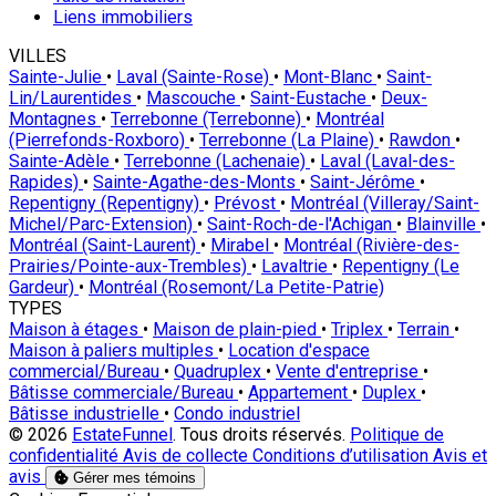
Liens immobiliers
VILLES
Sainte-Julie
•
Laval (Sainte-Rose)
•
Mont-Blanc
•
Saint-
Lin/Laurentides
•
Mascouche
•
Saint-Eustache
•
Deux-
Montagnes
•
Terrebonne (Terrebonne)
•
Montréal
(Pierrefonds-Roxboro)
•
Terrebonne (La Plaine)
•
Rawdon
•
Sainte-Adèle
•
Terrebonne (Lachenaie)
•
Laval (Laval-des-
Rapides)
•
Sainte-Agathe-des-Monts
•
Saint-Jérôme
•
Repentigny (Repentigny)
•
Prévost
•
Montréal (Villeray/Saint-
Michel/Parc-Extension)
•
Saint-Roch-de-l'Achigan
•
Blainville
•
Montréal (Saint-Laurent)
•
Mirabel
•
Montréal (Rivière-des-
Prairies/Pointe-aux-Trembles)
•
Lavaltrie
•
Repentigny (Le
Gardeur)
•
Montréal (Rosemont/La Petite-Patrie)
TYPES
Maison à étages
•
Maison de plain-pied
•
Triplex
•
Terrain
•
Maison à paliers multiples
•
Location d'espace
commercial/Bureau
•
Quadruplex
•
Vente d'entreprise
•
Bâtisse commerciale/Bureau
•
Appartement
•
Duplex
•
Bâtisse industrielle
•
Condo industriel
© 2026
EstateFunnel
. Tous droits réservés.
Politique de
confidentialité
Avis de collecte
Conditions d’utilisation
Avis et
avis
Gérer mes témoins