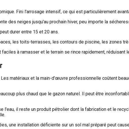
ique. Fini l'arrosage intensif, ce qui est particulièrement avant
onte des neiges jusqu'au prochain hiver, peu importe la séchere
 peut durer entre 15 et 20 ans.
paces, les toits-terrasses, les contours de piscine, les zones t
faciles à ramasser et le terrain se rince rapidement, réduisant l
r
ur. Les matériaux et la main-d’œuvre professionnelle coûtent be
beaucoup plus chaud que le gazon naturel. Il peut être inconfortab
 l'eau, il reste un produit pétrolier dont la fabrication et le re
le.
s, une installation déficiente sur un sol mal préparé peut caus