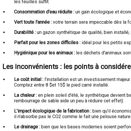
les feuilles suffit.
Consommation d'eau réduite :
un gain écologique et économ
Vert toute l'année :
votre terrain sera impeccable dès la f
Durabilité :
un gazon synthétique de qualité, bien installé,
Parfait pour les zones difficiles :
idéal pour les petits es
Hygiénique pour les animaux :
les déchets d'animaux sont 
Les inconvénients : les points à considére
Le coût initial :
l'installation est un investissement maje
Comptez entre 8
$et 15$
le pied carré installé.
La chaleur :
en plein soleil d'été, le synthétique devient 
rembourrage de sable aide un peu à réduire cet effet).
L’impact écologique de la fabrication :
bien qu'il économise
il n'absorbe pas le CO2 comme le fait une pelouse naturel
Le drainage :
bien que les bases modernes soient perforée