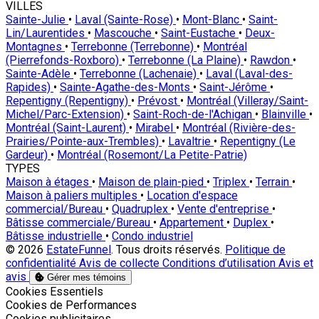
VILLES
Sainte-Julie
•
Laval (Sainte-Rose)
•
Mont-Blanc
•
Saint-
Lin/Laurentides
•
Mascouche
•
Saint-Eustache
•
Deux-
Montagnes
•
Terrebonne (Terrebonne)
•
Montréal
(Pierrefonds-Roxboro)
•
Terrebonne (La Plaine)
•
Rawdon
•
Sainte-Adèle
•
Terrebonne (Lachenaie)
•
Laval (Laval-des-
Rapides)
•
Sainte-Agathe-des-Monts
•
Saint-Jérôme
•
Repentigny (Repentigny)
•
Prévost
•
Montréal (Villeray/Saint-
Michel/Parc-Extension)
•
Saint-Roch-de-l'Achigan
•
Blainville
•
Montréal (Saint-Laurent)
•
Mirabel
•
Montréal (Rivière-des-
Prairies/Pointe-aux-Trembles)
•
Lavaltrie
•
Repentigny (Le
Gardeur)
•
Montréal (Rosemont/La Petite-Patrie)
TYPES
Maison à étages
•
Maison de plain-pied
•
Triplex
•
Terrain
•
Maison à paliers multiples
•
Location d'espace
commercial/Bureau
•
Quadruplex
•
Vente d'entreprise
•
Bâtisse commerciale/Bureau
•
Appartement
•
Duplex
•
Bâtisse industrielle
•
Condo industriel
© 2026
EstateFunnel
. Tous droits réservés.
Politique de
confidentialité
Avis de collecte
Conditions d’utilisation
Avis et
avis
Gérer mes témoins
Activer
Cookies Essentiels
Activer
Cookies de Performances
Activer
Cookies publicitaires