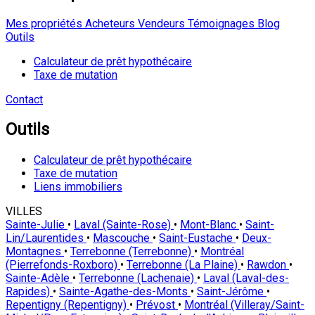
Mes propriétés
Acheteurs
Vendeurs
Témoignages
Blog
Outils
Calculateur de prêt hypothécaire
Taxe de mutation
Contact
Outils
Calculateur de prêt hypothécaire
Taxe de mutation
Liens immobiliers
VILLES
Sainte-Julie
•
Laval (Sainte-Rose)
•
Mont-Blanc
•
Saint-
Lin/Laurentides
•
Mascouche
•
Saint-Eustache
•
Deux-
Montagnes
•
Terrebonne (Terrebonne)
•
Montréal
(Pierrefonds-Roxboro)
•
Terrebonne (La Plaine)
•
Rawdon
•
Sainte-Adèle
•
Terrebonne (Lachenaie)
•
Laval (Laval-des-
Rapides)
•
Sainte-Agathe-des-Monts
•
Saint-Jérôme
•
Repentigny (Repentigny)
•
Prévost
•
Montréal (Villeray/Saint-