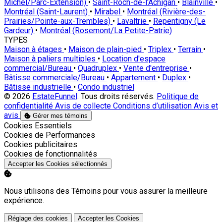
Michel/Parc-Extension)
•
Saint-Roch-de-l'Achigan
•
Blainville
•
Montréal (Saint-Laurent)
•
Mirabel
•
Montréal (Rivière-des-
Prairies/Pointe-aux-Trembles)
•
Lavaltrie
•
Repentigny (Le
Gardeur)
•
Montréal (Rosemont/La Petite-Patrie)
TYPES
Maison à étages
•
Maison de plain-pied
•
Triplex
•
Terrain
•
Maison à paliers multiples
•
Location d'espace
commercial/Bureau
•
Quadruplex
•
Vente d'entreprise
•
Bâtisse commerciale/Bureau
•
Appartement
•
Duplex
•
Bâtisse industrielle
•
Condo industriel
© 2026
EstateFunnel
. Tous droits réservés.
Politique de
confidentialité
Avis de collecte
Conditions d’utilisation
Avis et
avis
Gérer mes témoins
Activer
Cookies Essentiels
Activer
Cookies de Performances
Activer
Cookies publicitaires
Activer
Cookies de fonctionnalités
Accepter les Cookies sélectionnés
Nous utilisons des Témoins pour vous assurer la meilleure
expérience.
Réglage des cookies
Accepter les Cookies