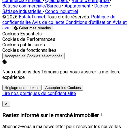
commercial/Bureau
•
Quadruplex
•
Vente d'entreprise
•
Bâtisse commerciale/Bureau
•
Appartement
•
Duplex
•
Bâtisse industrielle
•
Condo industriel
© 2026
EstateFunnel
. Tous droits réservés.
Politique de
confidentialité
Avis de collecte
Conditions d’utilisation
Avis et
avis
Gérer mes témoins
Activer
Cookies Essentiels
Activer
Cookies de Performances
Activer
Cookies publicitaires
Activer
Cookies de fonctionnalités
Accepter les Cookies sélectionnés
Nous utilisons des Témoins pour vous assurer la meilleure
expérience.
Réglage des cookies
Accepter les Cookies
Lire nos politiques de confidentialité
Close
✕
Restez informé sur le marché immobilier !
Abonnez-vous à ma newsletter pour recevoir les nouvelles