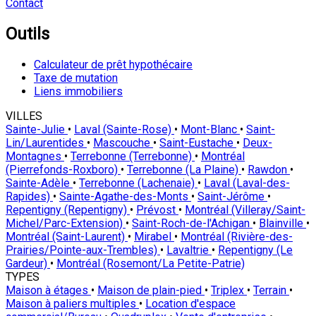
Contact
Outils
Calculateur de prêt hypothécaire
Taxe de mutation
Liens immobiliers
VILLES
Sainte-Julie
•
Laval (Sainte-Rose)
•
Mont-Blanc
•
Saint-
Lin/Laurentides
•
Mascouche
•
Saint-Eustache
•
Deux-
Montagnes
•
Terrebonne (Terrebonne)
•
Montréal
(Pierrefonds-Roxboro)
•
Terrebonne (La Plaine)
•
Rawdon
•
Sainte-Adèle
•
Terrebonne (Lachenaie)
•
Laval (Laval-des-
Rapides)
•
Sainte-Agathe-des-Monts
•
Saint-Jérôme
•
Repentigny (Repentigny)
•
Prévost
•
Montréal (Villeray/Saint-
Michel/Parc-Extension)
•
Saint-Roch-de-l'Achigan
•
Blainville
•
Montréal (Saint-Laurent)
•
Mirabel
•
Montréal (Rivière-des-
Prairies/Pointe-aux-Trembles)
•
Lavaltrie
•
Repentigny (Le
Gardeur)
•
Montréal (Rosemont/La Petite-Patrie)
TYPES
Maison à étages
•
Maison de plain-pied
•
Triplex
•
Terrain
•
Maison à paliers multiples
•
Location d'espace