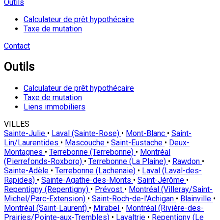
Outils
Calculateur de prêt hypothécaire
Taxe de mutation
Contact
Outils
Calculateur de prêt hypothécaire
Taxe de mutation
Liens immobiliers
VILLES
Sainte-Julie
•
Laval (Sainte-Rose)
•
Mont-Blanc
•
Saint-
Lin/Laurentides
•
Mascouche
•
Saint-Eustache
•
Deux-
Montagnes
•
Terrebonne (Terrebonne)
•
Montréal
(Pierrefonds-Roxboro)
•
Terrebonne (La Plaine)
•
Rawdon
•
Sainte-Adèle
•
Terrebonne (Lachenaie)
•
Laval (Laval-des-
Rapides)
•
Sainte-Agathe-des-Monts
•
Saint-Jérôme
•
Repentigny (Repentigny)
•
Prévost
•
Montréal (Villeray/Saint-
Michel/Parc-Extension)
•
Saint-Roch-de-l'Achigan
•
Blainville
•
Montréal (Saint-Laurent)
•
Mirabel
•
Montréal (Rivière-des-
Prairies/Pointe-aux-Trembles)
•
Lavaltrie
•
Repentigny (Le