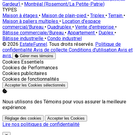
Gardeur)
•
Montréal (Rosemont/La Petite-Patrie)
TYPES
Maison à étages
•
Maison de plain-pied
•
Triplex
•
Terrain
•
Maison à paliers multiples
•
Location d'espace
commercial/Bureau
•
Quadruplex
•
Vente d'entreprise
•
Bâtisse commerciale/Bureau
•
Appartement
•
Duplex
•
Bâtisse industrielle
•
Condo industriel
© 2026
EstateFunnel
. Tous droits réservés.
Politique de
confidentialité
Avis de collecte
Conditions d’utilisation
Avis et
avis
Gérer mes témoins
Activer
Cookies Essentiels
Activer
Cookies de Performances
Activer
Cookies publicitaires
Activer
Cookies de fonctionnalités
Accepter les Cookies sélectionnés
Nous utilisons des Témoins pour vous assurer la meilleure
expérience.
Réglage des cookies
Accepter les Cookies
Lire nos politiques de confidentialité
Close