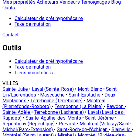
Mes propriétés
Acheteurs
Vendeurs
Témoignages
Blog
Outils
Calculateur de prêt hypothécaire
Taxe de mutation
Contact
Outils
Calculateur de prêt hypothécaire
Taxe de mutation
Liens immobiliers
VILLES
Sainte-Julie
•
Laval (Sainte-Rose)
•
Mont-Blanc
•
Saint-
Lin/Laurentides
•
Mascouche
•
Saint-Eustache
•
Deux-
Montagnes
•
Terrebonne (Terrebonne)
•
Montréal
(Pierrefonds-Roxboro)
•
Terrebonne (La Plaine)
•
Rawdon
•
Sainte-Adèle
•
Terrebonne (Lachenaie)
•
Laval (Laval-des-
Rapides)
•
Sainte-Agathe-des-Monts
•
Saint-Jérôme
•
Repentigny (Repentigny)
•
Prévost
•
Montréal (Villeray/Saint-
Michel/Parc-Extension)
•
Saint-Roch-de-l'Achigan
•
Blainville
•
Montréal (Saint-Laurent)
•
Mirabel
•
Montréal (Rivière-des-