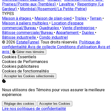
Prairies/Pointe-aux-Trembles)
•
Lavaltrie
•
Repentigny (Le
Gardeur)
•
Montréal (Rosemont/La Petite-Patrie)
TYPES
Maison à étages
•
Maison de plain-pied
•
Triplex
•
Terrain
•
Maison à paliers multiples
•
Location d'espace
commercial/Bureau
•
Quadruplex
•
Vente d'entreprise
•
Bâtisse commerciale/Bureau
•
Appartement
•
Duplex
•
Bâtisse industrielle
•
Condo industriel
© 2026
EstateFunnel
. Tous droits réservés.
Politique de
confidentialité
Avis de collecte
Conditions d’utilisation
Avis et
avis
Gérer mes témoins
Activer
Cookies Essentiels
Activer
Cookies de Performances
Activer
Cookies publicitaires
Activer
Cookies de fonctionnalités
Accepter les Cookies sélectionnés
Nous utilisons des Témoins pour vous assurer la meilleure
expérience.
Réglage des cookies
Accepter les Cookies
Lire nos politiques de confidentialité