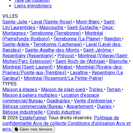
Taxe de mutation
Liens immobiliers
VILLES
Sainte-Julie
•
Laval (Sainte-Rose)
•
Mont-Blanc
•
Saint-
Lin/Laurentides
•
Mascouche
•
Saint-Eustache
•
Deux-
Montagnes
•
Terrebonne (Terrebonne)
•
Montréal
(Pierrefonds-Roxboro)
•
Terrebonne (La Plaine)
•
Rawdon
•
Sainte-Adèle
•
Terrebonne (Lachenaie)
•
Laval (Laval-des-
Rapides)
•
Sainte-Agathe-des-Monts
•
Saint-Jérôme
•
Repentigny (Repentigny)
•
Prévost
•
Montréal (Villeray/Saint-
Michel/Parc-Extension)
•
Saint-Roch-de-l'Achigan
•
Blainville
•
Montréal (Saint-Laurent)
•
Mirabel
•
Montréal (Rivière-des-
Prairies/Pointe-aux-Trembles)
•
Lavaltrie
•
Repentigny (Le
Gardeur)
•
Montréal (Rosemont/La Petite-Patrie)
TYPES
Maison à étages
•
Maison de plain-pied
•
Triplex
•
Terrain
•
Maison à paliers multiples
•
Location d'espace
commercial/Bureau
•
Quadruplex
•
Vente d'entreprise
•
Bâtisse commerciale/Bureau
•
Appartement
•
Duplex
•
Bâtisse industrielle
•
Condo industriel
© 2026
EstateFunnel
. Tous droits réservés.
Politique de
confidentialité
Avis de collecte
Conditions d’utilisation
Avis et
avis
Gérer mes témoins